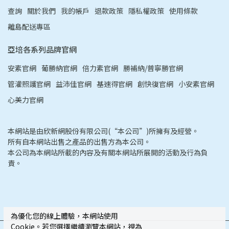
查詢
關於我們
我的帳戶
退款政策
隱私權政策
使用條款
離島配送專區
亞培各系列品牌官網
安素官網
葡勝納官網
倍力素官網
勝補納/普寧勝官網
管灌照護官網
益沛佳官網
基速得官網
創快復官網
小安素官網
心美力官網
本網站是由欣新網股份有限公司(“本公司”)所擁有及經營。
所有自本網站出售之產品的出售方為本公司。
本公司為本網站所載的內容及有關本網站所展開的活動及行為負
責。
為優化您的線上體驗，本網站使用
Cookie。若您選擇繼續瀏覽本網站，視為