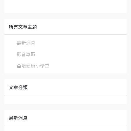
所有文章主題
最新消息
影音專區
亞培健康小學堂
文章分類
最新消息