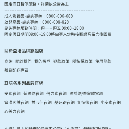
國定假日暫停服務，詳情依公告為主
----------------------------------------------------
成人營養品-諮詢專線：0800-036-688
幼兒產品-諮詢專線：0800-008-828
諮詢專線服務時間：週一 ~ 週五 09:00~18:00
國定假日期間09:00~19:00將由專人定時接聽語音留言後回覆
關於亞培品牌旗艦店
查詢
關於我們
我的帳戶
退款政策
隱私權政策
使用條款
離島配送專區
亞培各系列品牌官網
安素官網
葡勝納官網
倍力素官網
勝補納/普寧勝官網
管灌照護官網
益沛佳官網
基速得官網
創快復官網
小安素官網
心美力官網
本網站是由欣新網股份有限公司(“本公司”)所擁有及經營。