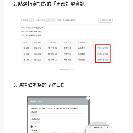
2. 點選指定期數的「更改訂單資訊」
3. 選擇欲調整的配送日期