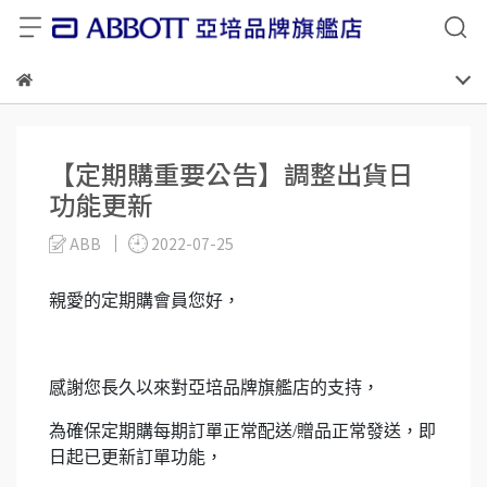
【定期購重要公告】調整出貨日
功能更新
ABB
2022-07-25
親愛的定期購會員您好，
感謝您長久以來對亞培品牌旗艦店的支持，
為確保定期購每期訂單正常配送/贈品正常發送，即
日起已更新訂單功能，