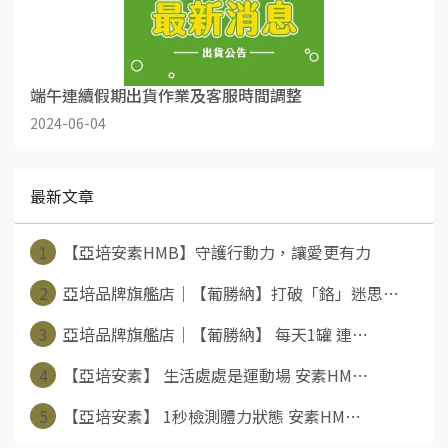
端午連續假期出貨作業及客服時間調整
2024-06-04
最新文章
1
【亞培安素HMB】守護行動力，讓愛更有力
2
亞培品牌旗艦店｜【葡勝納】打破「鉻」迷思⋯
3
亞培品牌旗艦店｜【葡勝納】 每天1罐 連⋯
4
【亞培安素】 生活處處是運動場 安素HM⋯
5
【亞培安素】 1秒檢測體力狀態 安素HM⋯